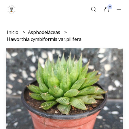
0
Inicio
Asphodeláceas
Haworthia cymbiformis var.pilifera