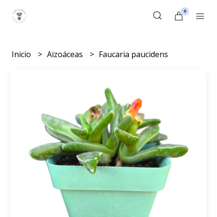
0
Inicio
Aizoáceas
Faucaria paucidens